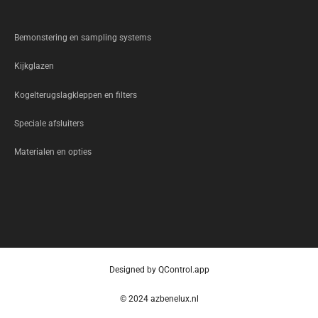
Bemonstering en sampling systems
Kijkglazen
Kogelterugslagkleppen en filters
Speciale afsluiters
Materialen en opties
Designed by
QControl.app
© 2024
azbenelux.nl