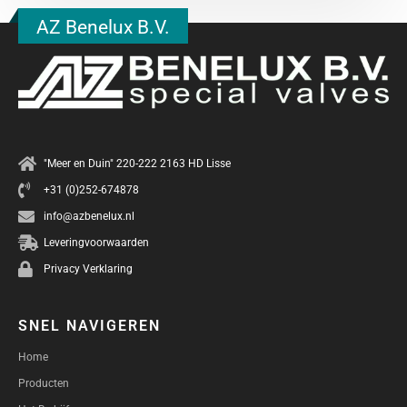
AZ Benelux B.V.
"Meer en Duin" 220-222 2163 HD Lisse
+31 (0)252-674878
info@azbenelux.nl
Leveringvoorwaarden
Privacy Verklaring
SNEL NAVIGEREN
Home
Producten