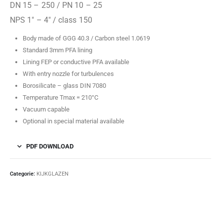
DN 15 – 250 / PN 10 – 25
NPS 1″ – 4″ / class 150
Body made of GGG 40.3 / Carbon steel 1.0619
Standard 3mm PFA lining
Lining FEP or conductive PFA available
With entry nozzle for turbulences
Borosilicate – glass DIN 7080
Temperature Tmax = 210°C
Vacuum capable
Optional in special material available
PDF DOWNLOAD
Categorie:
KIJKGLAZEN